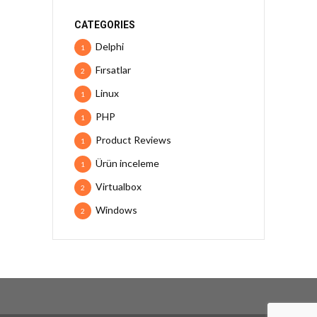
CATEGORIES
Delphi
1
Fırsatlar
2
Linux
1
PHP
1
Product Reviews
1
Ürün inceleme
1
Virtualbox
2
Windows
2