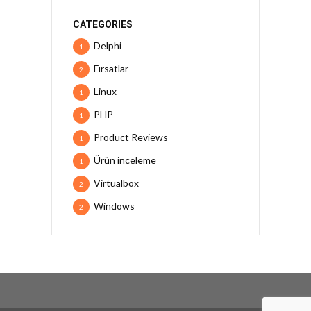
CATEGORIES
Delphi
1
Fırsatlar
2
Linux
1
PHP
1
Product Reviews
1
Ürün inceleme
1
Virtualbox
2
Windows
2