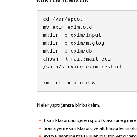
KÖKTEN TEMİZLİK
cd /var/spool

mv exim exim.old

mkdir -p exim/input

mkdir -p exim/msglog

mkdir -p exim/db

chown -R mail:mail exim

/sbin/service exim restart

Neler yaptığımıza bir bakalım,
Exim klasörünü içeren spool klasörüne girerek
Sonra yeni exim klasörü ve alt klasörlerini ol
exim klasörüne mail kullanıcısı için yetki verd