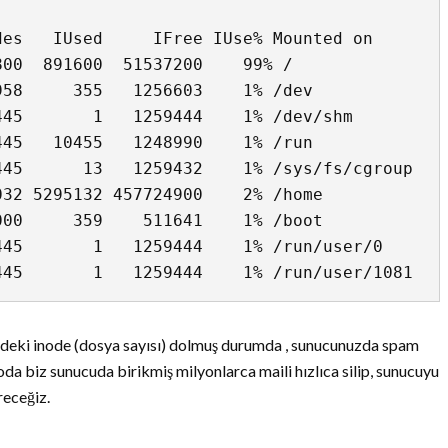
es   IUsed     IFree IUse% Mounted on

00  891600  51537200    99% /

58     355   1256603    1% /dev

45       1   1259444    1% /dev/shm

45   10455   1248990    1% /run

45      13   1259432    1% /sys/fs/cgroup

32 5295132 457724900    2% /home

00     359    511641    1% /boot

45       1   1259444    1% /run/user/0

eki inode (dosya sayısı) dolmuş durumda , sunucunuzda spam
yoda biz sunucuda birikmiş milyonlarca maili hızlıca silip, sunucuyu
receğiz.