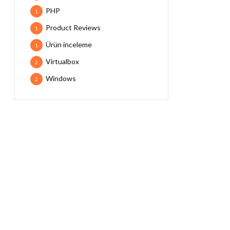
PHP
1
Product Reviews
1
Ürün inceleme
1
Virtualbox
2
Windows
2