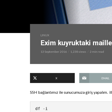
LINUX
Exim kuyruktaki maill
13 September 2016
1,238 views
2 min read
X
EMAIL
SSH bağlantımız ile sunucumuza giriş yapalım. il
df -i
