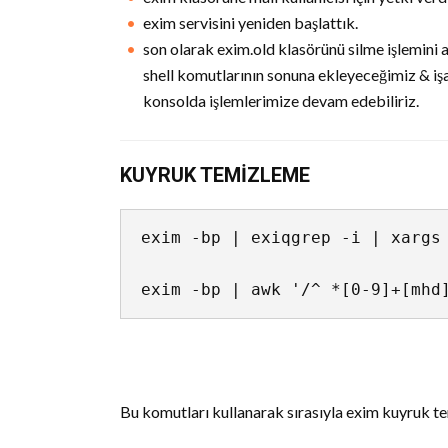
exim servisini yeniden başlattık.
son olarak exim.old klasörünü silme işlemini 
shell komutlarının sonuna ekleyeceğimiz & işare
konsolda işlemlerimize devam edebiliriz.
KUYRUK TEMİZLEME
exim -bp | exiqgrep -i | xargs 
exim -bp | awk '/^ *[0-9]+[mhd
Bu komutları kullanarak sırasıyla exim kuyruk tem