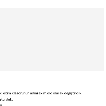
, exim klasörünün adını exim.old olarak değiştirdik.
uşturduk.
ik