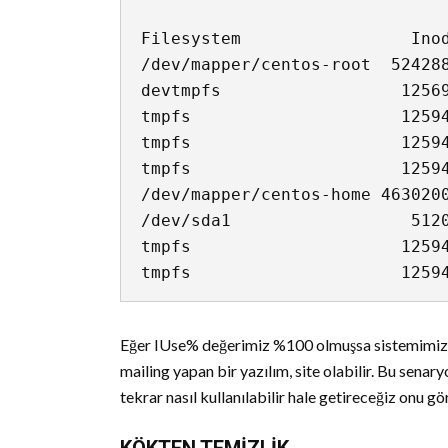
Filesystem                 Inod
/dev/mapper/centos-root  524288
devtmpfs                  12569
tmpfs                     12594
tmpfs                     12594
tmpfs                     12594
/dev/mapper/centos-home 4630200
/dev/sda1                  5120
tmpfs                     12594
Eğer IUse% değerimiz %100 olmuşsa sistemimizd
mailing yapan bir yazılım, site olabilir. Bu senar
tekrar nasıl kullanılabilir hale getireceğiz onu gö