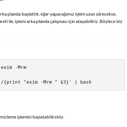
arka planda başlattık. eğer yapacağımız işlem uzun sürecekse,
ti ile, işlemi arka planda çalışması için atayabiliriz. Böylece biz
exim -Mrm

]/{print "exim -Mrm " $3}' | bash
izleme işlemini başlatabilirsiniz.