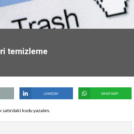
eri temizleme
LINKEDIN
WHATSAPP
k satırdaki kodu yazalım.